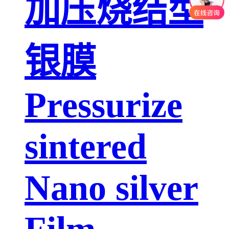
加压烧结型
银膜
Pressurize
sintered
Nano silver
Film