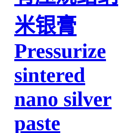
米银膏
Pressurize
sintered
nano silver
paste