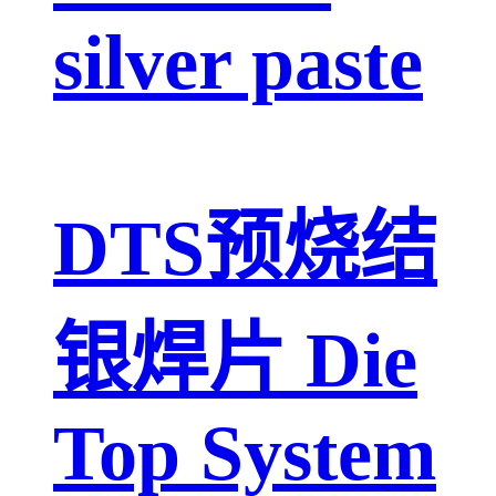
silver paste
DTS预烧结
银焊片 Die
Top System