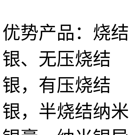
优势产品：烧结
银、无压烧结
Nano
烧结型银膜 Nano Sintering AG Film
sintered
导电胶
银，有压烧结
silver paste
Silver
无压烧结银膏|银胶 Pressureless Sintered silver Paste
低温导电银
conductive
浆 Low
银，半烧结纳米
特种胶粘剂
有压烧结纳米银膏Pressurize sintered nano silver paste
adhesive
temperature
Special
纳米银浆 Nano silver paste
conductive
adhesive