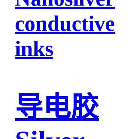
conductive
inks
导电胶