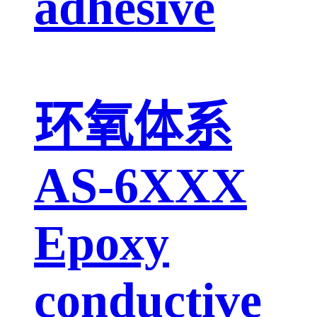
adhesive
环氧体系
AS-6XXX
Epoxy
conductive