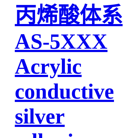
丙烯酸体系
AS-5XXX
Acrylic
conductive
silver