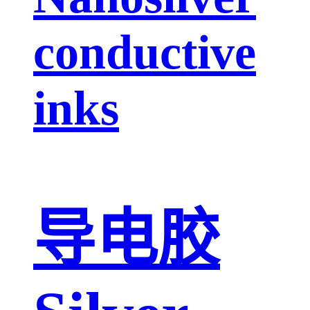
conductive
inks
导电胶