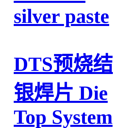
silver paste
DTS预烧结
银焊片 Die
Top System