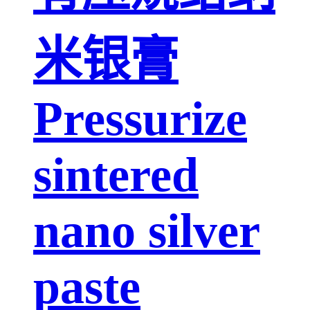
米银膏
Pressurize
sintered
nano silver
paste