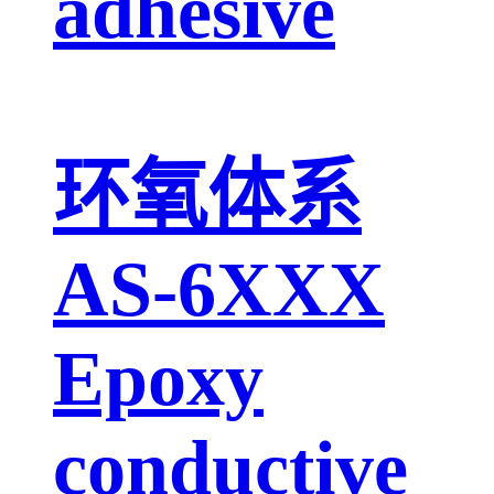
adhesive
环氧体系
AS-6XXX
Epoxy
conductive