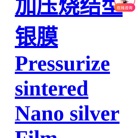
加压烧结型
银膜
Pressurize
sintered
Nano silver
Film