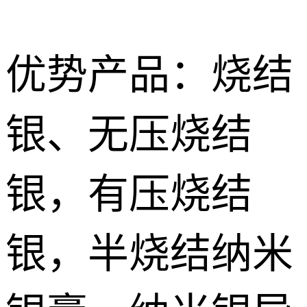
优势产品：烧结
银、无压烧结
Nano
烧结型银膜 Nano Sintering AG Film
sintered
导电胶
银，有压烧结
silver paste
Silver
无压烧结银膏|银胶 Pressureless Sintered silver Paste
低温导电银
conductive
浆 Low
银，半烧结纳米
特种胶粘剂
有压烧结纳米银膏Pressurize sintered nano silver paste
adhesive
temperature
Special
纳米银浆 Nano silver paste
conductive
adhesive