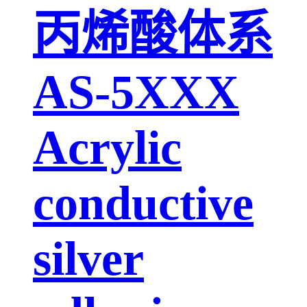
丙烯酸体系
AS-5XXX
Acrylic
conductive
silver