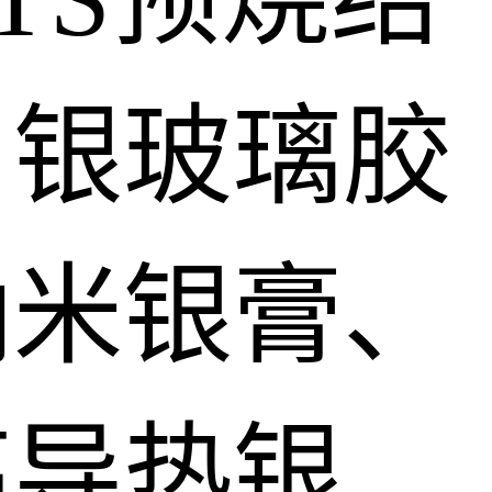
、银玻璃胶
纳米银膏、
高导热银