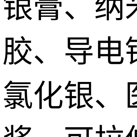
银膏、纳
胶、导电
氯化银、