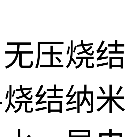
、无压烧结
半烧结纳米