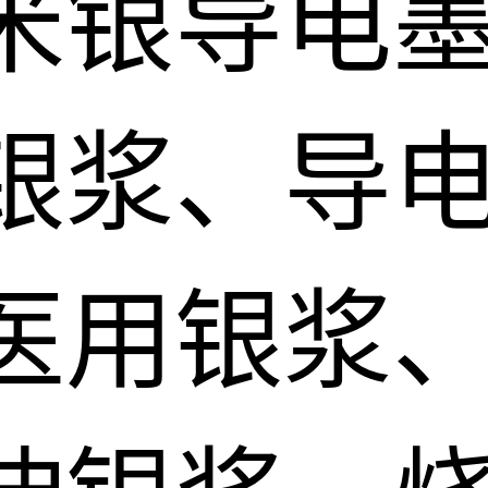
米银导电
银浆、导电
医用银浆