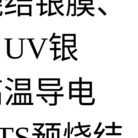
烧结银膜、
UV银
高温导电
TS预烧结