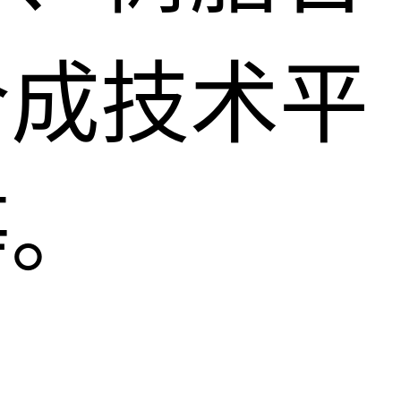
合成技术平
等。