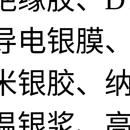
导电银膜
米银胶、
温银浆、