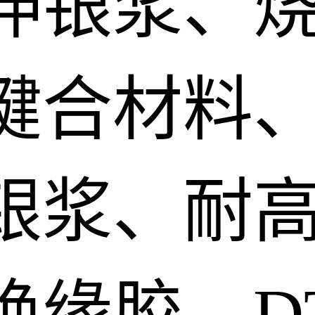
伸银浆、
键合材料、
银浆、耐
绝缘胶、D