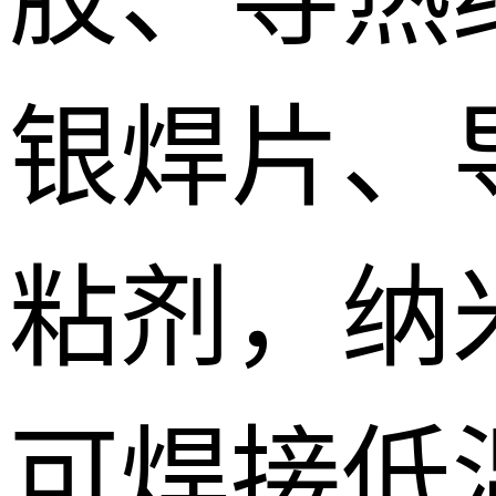
银焊片、
粘剂，纳
可焊接低