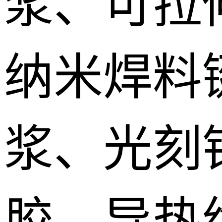
浆、可拉
纳米焊料
浆、光刻
胶、导热