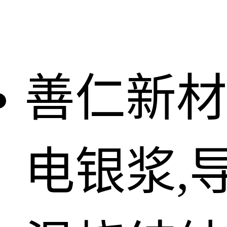
善仁新材
电银浆,