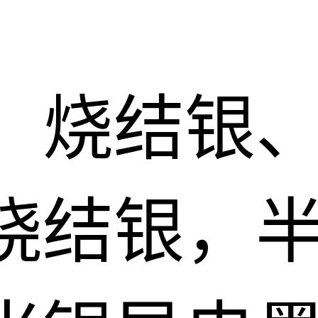
：烧结银
烧结银，