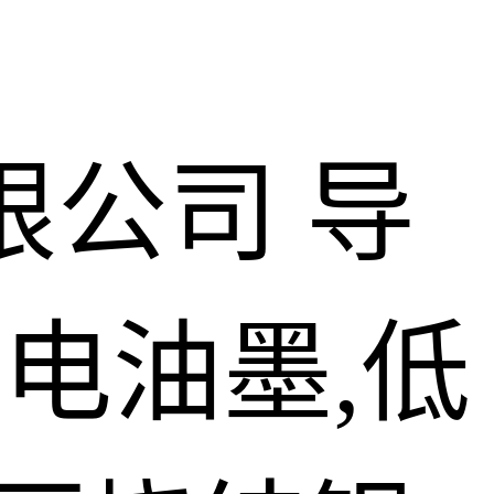
限公司
导
导电油墨,低