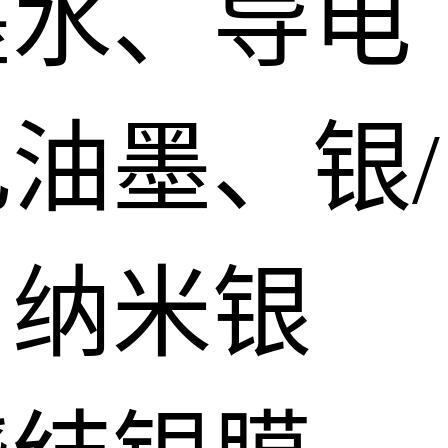
墨水、导电
油墨、银/
、纳米银