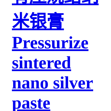
米银膏
Pressurize
sintered
nano silver
paste