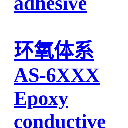
adhesive
环氧体系
AS-6XXX
Epoxy
conductive