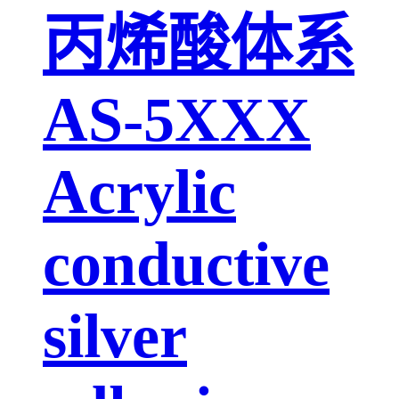
丙烯酸体系
AS-5XXX
Acrylic
conductive
silver