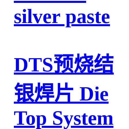
silver paste
DTS预烧结
银焊片 Die
Top System