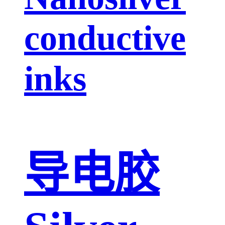
conductive
inks
导电胶