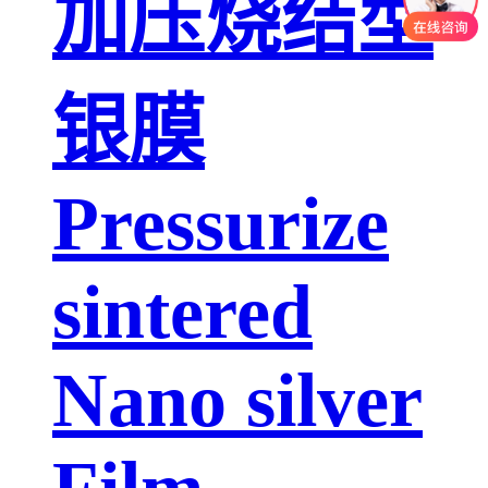
加压烧结型
银膜
Pressurize
sintered
Nano silver
Film