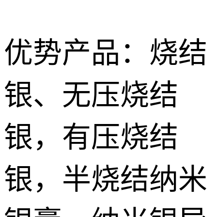
优势产品：烧结
银、无压烧结
Nano
烧结型银膜 Nano Sintering AG Film
sintered
导电胶
银，有压烧结
silver paste
Silver
无压烧结银膏|银胶 Pressureless Sintered silver Paste
低温导电银
conductive
浆 Low
银，半烧结纳米
特种胶粘剂
有压烧结纳米银膏Pressurize sintered nano silver paste
adhesive
temperature
Special
纳米银浆 Nano silver paste
conductive
adhesive