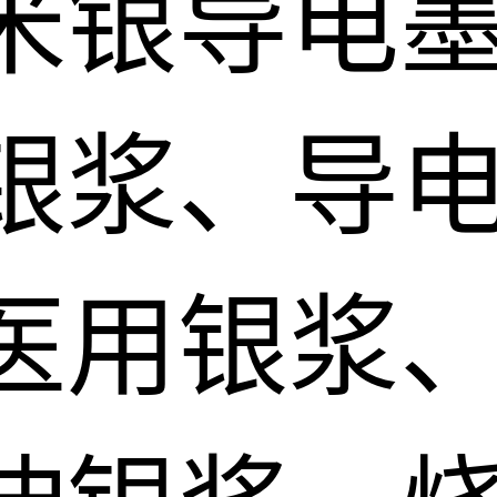
米银导电
银浆、导电
医用银浆