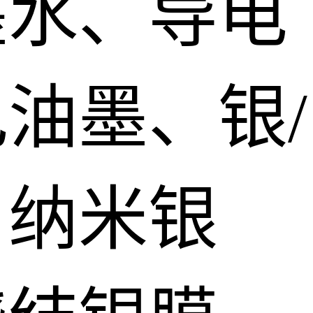
墨水、导电
油墨、银/
、纳米银