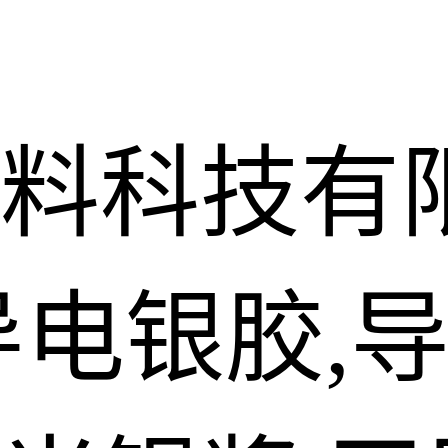
料科技有
导电银胶,