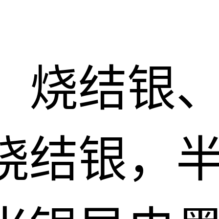
：烧结银
烧结银，