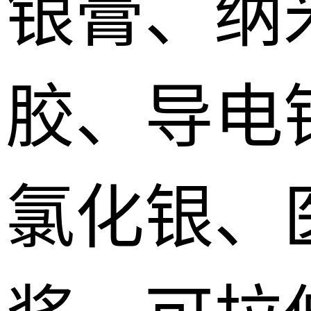
银膏、纳
胶、导电
氯化银、