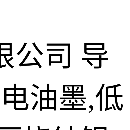
限公司
导
导电油墨,低