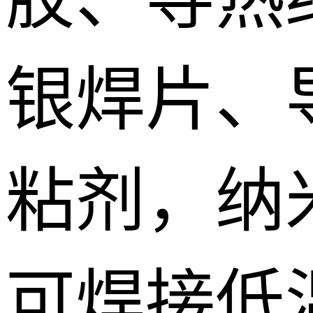
银焊片、
粘剂，纳
可焊接低