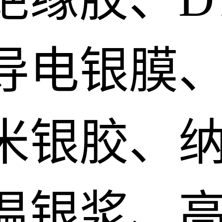
导电银膜
米银胶、
温银浆、