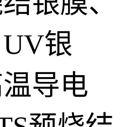
烧结银膜、
UV银
高温导电
TS预烧结