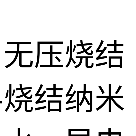
、无压烧结
半烧结纳米