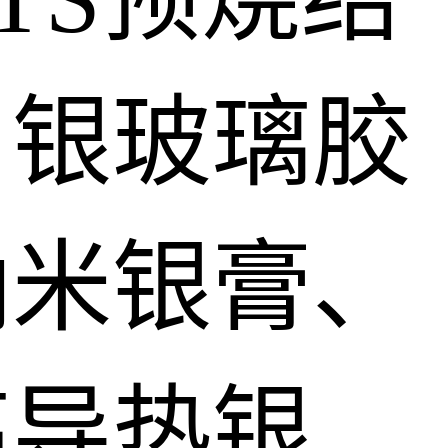
、银玻璃胶
纳米银膏、
高导热银