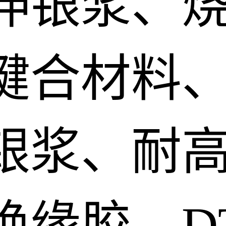
伸银浆、
键合材料、
银浆、耐
绝缘胶、D