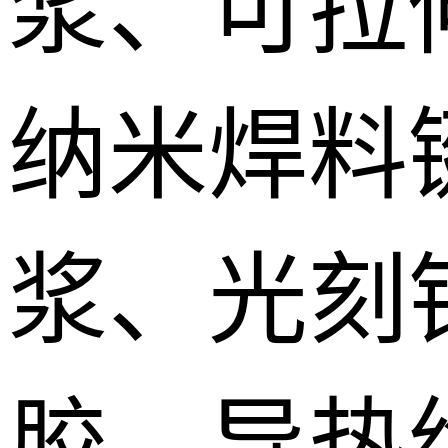
浆、可拉
纳米焊料
浆、光刻
胶、导热