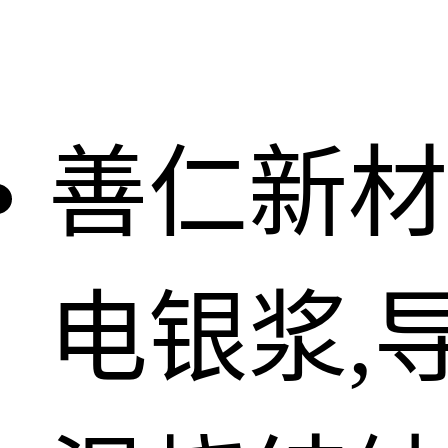
善仁新材
电银浆,