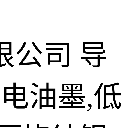
限公司
导
导电油墨,低