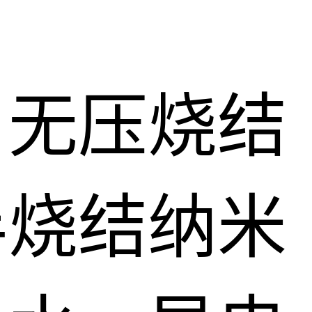
、无压烧结
半烧结纳米