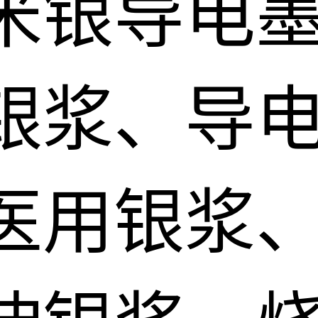
米银导电
银浆、导电
医用银浆