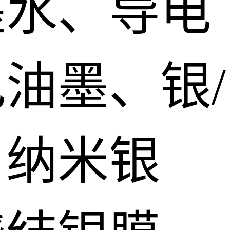
墨水、导电
油墨、银/
、纳米银