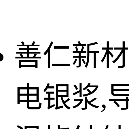
善仁新材
电银浆,