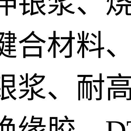
伸银浆、
键合材料、
银浆、耐
绝缘胶、D