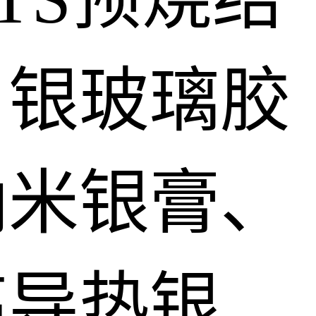
、银玻璃胶
纳米银膏、
高导热银