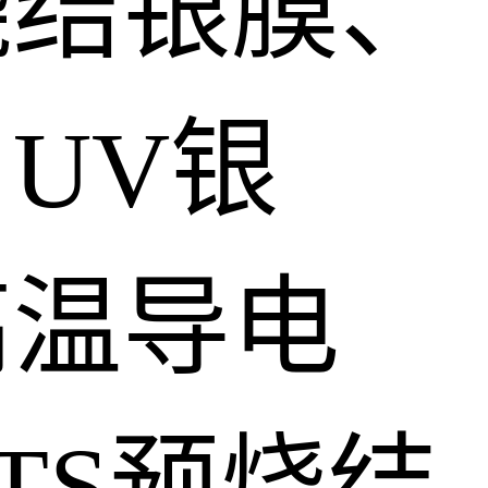
烧结银膜、
UV银
高温导电
TS预烧结