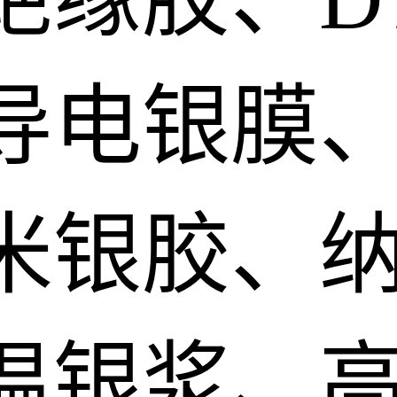
导电银膜
米银胶、
温银浆、