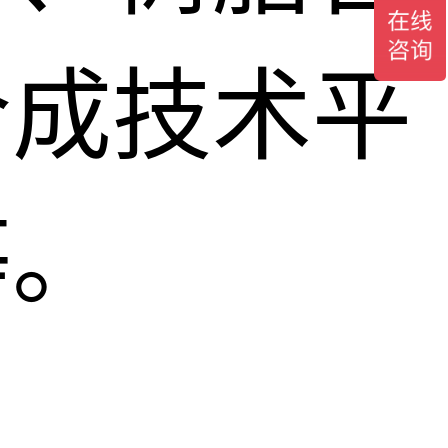
合成技术平
等。