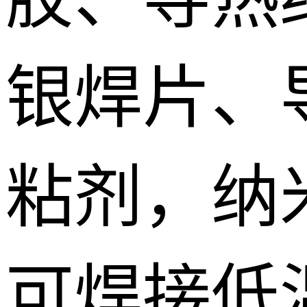
银焊片、
粘剂，纳
可焊接低