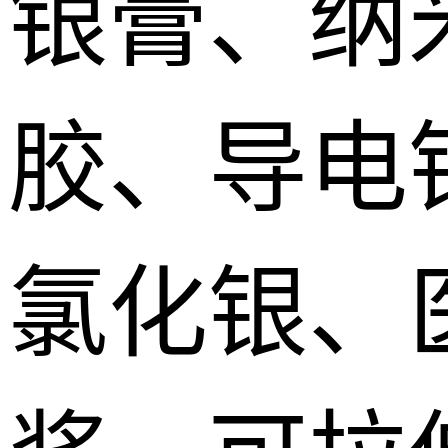
银膏、纳
胶、导电
氯化银、