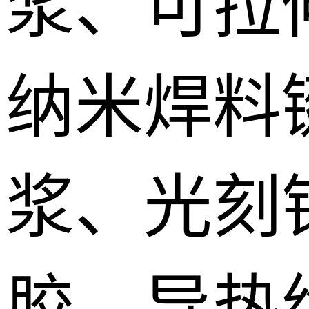
浆、可拉
纳米焊料
浆、光刻
胶、导热