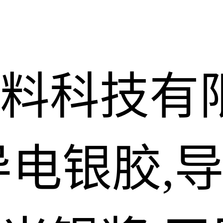
料科技有
导电银胶,