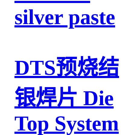
silver paste
DTS预烧结
银焊片 Die
Top System