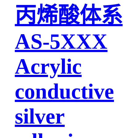
丙烯酸体系
AS-5XXX
Acrylic
conductive
silver