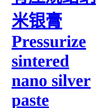
米银膏
Pressurize
sintered
nano silver
paste