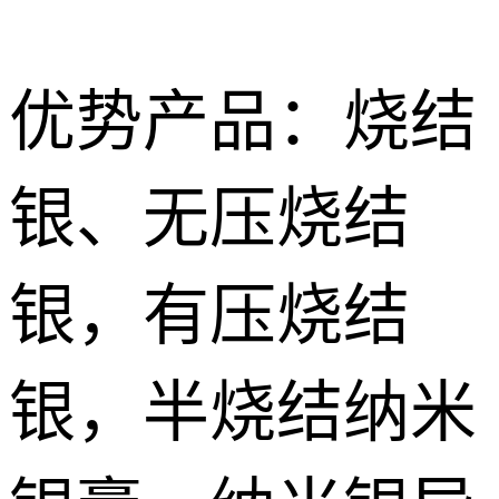
优势产品：烧结
银、无压烧结
Nano
烧结型银膜 Nano Sintering AG Film
sintered
导电胶
银，有压烧结
silver paste
Silver
无压烧结银膏|银胶 Pressureless Sintered silver Paste
低温导电银
conductive
浆 Low
银，半烧结纳米
特种胶粘剂
有压烧结纳米银膏Pressurize sintered nano silver paste
adhesive
temperature
Special
纳米银浆 Nano silver paste
conductive
adhesive