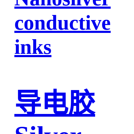
conductive
inks
导电胶