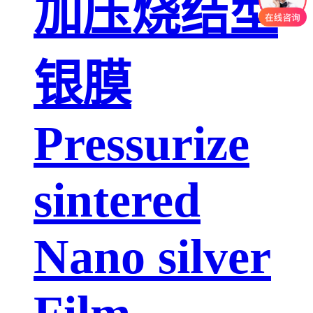
加压烧结型
银膜
Pressurize
sintered
Nano silver
Film