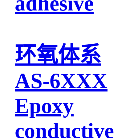
adhesive
环氧体系
AS-6XXX
Epoxy
conductive