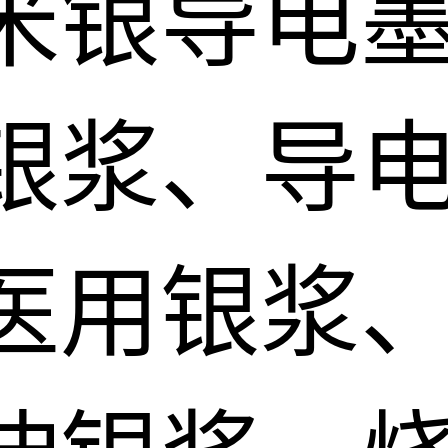
米银导电
银浆、导电
医用银浆