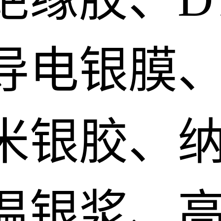
导电银膜
米银胶、
温银浆、