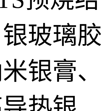
、银玻璃胶
纳米银膏、
高导热银