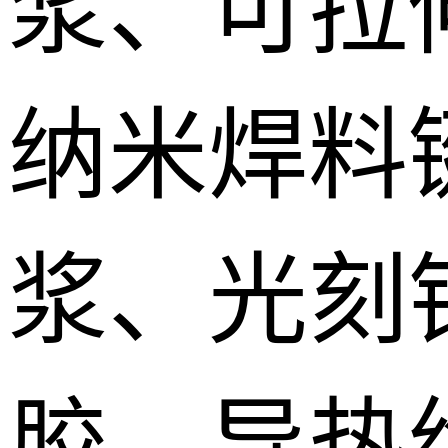
浆、可拉
纳米焊料
浆、光刻
胶、导热