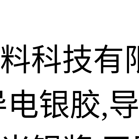
料科技有
导电银胶,