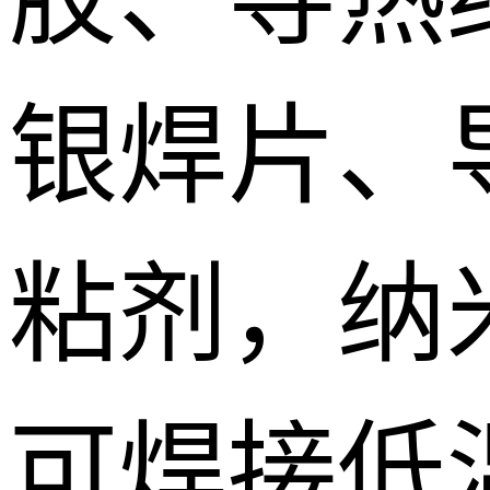
银焊片、
粘剂，纳
可焊接低