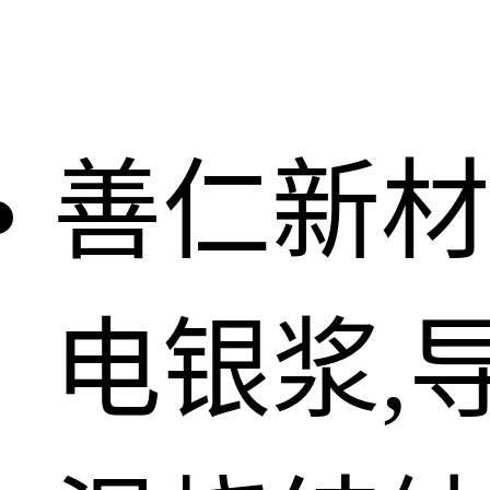
善仁新材
电银浆,