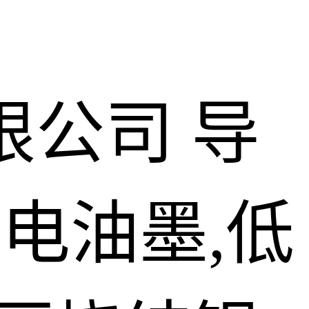
限公司
导
导电油墨,低