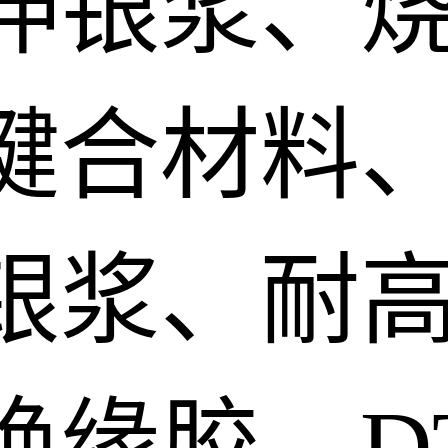
伸银浆、
键合材料、
银浆、耐
绝缘胶、D