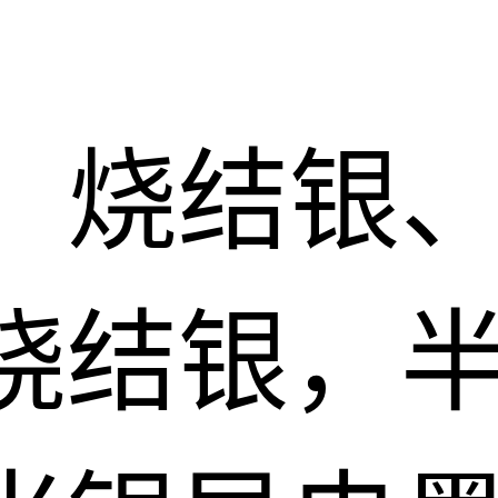
：烧结银
烧结银，