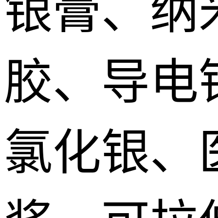
银膏、纳
胶、导电
氯化银、