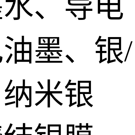
墨水、导电
油墨、银/
、纳米银