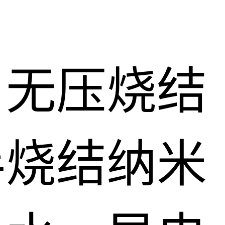
、无压烧结
半烧结纳米