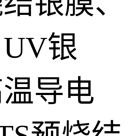
烧结银膜、
UV银
高温导电
TS预烧结