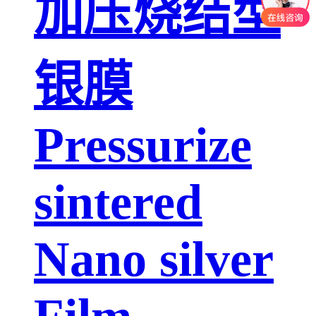
加压烧结型
银膜
Pressurize
sintered
Nano silver
Film