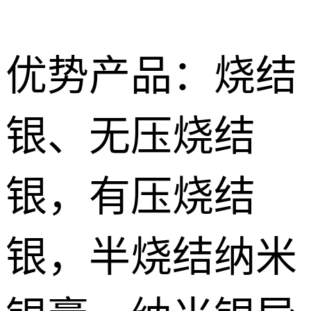
优势产品：烧结
银、无压烧结
Nano
烧结型银膜 Nano Sintering AG Film
sintered
导电胶
银，有压烧结
silver paste
Silver
无压烧结银膏|银胶 Pressureless Sintered silver Paste
低温导电银
conductive
浆 Low
银，半烧结纳米
特种胶粘剂
有压烧结纳米银膏Pressurize sintered nano silver paste
adhesive
temperature
Special
纳米银浆 Nano silver paste
conductive
adhesive