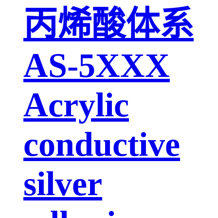
丙烯酸体系
AS-5XXX
Acrylic
conductive
silver