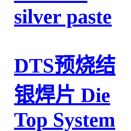
silver paste
DTS预烧结
银焊片 Die
Top System