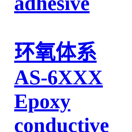
adhesive
环氧体系
AS-6XXX
Epoxy
conductive