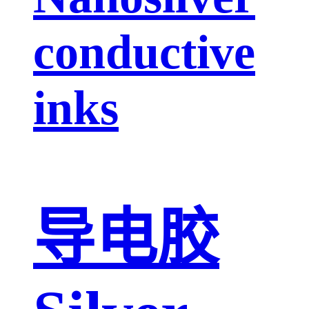
conductive
inks
导电胶