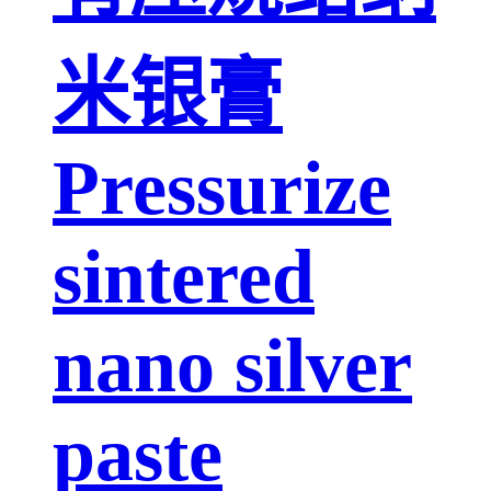
米银膏
Pressurize
sintered
nano silver
paste