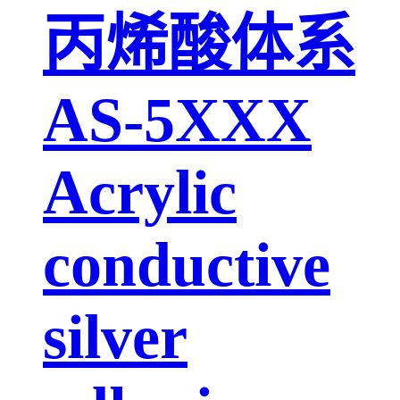
丙烯酸体系
AS-5XXX
Acrylic
conductive
silver