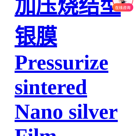
加压烧结型
银膜
Pressurize
sintered
Nano silver
Film