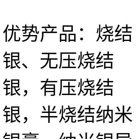
优势产品：烧结
银、无压烧结
Nano
烧结型银膜 Nano Sintering AG Film
sintered
导电胶
银，有压烧结
silver paste
Silver
无压烧结银膏|银胶 Pressureless Sintered silver Paste
低温导电银
conductive
浆 Low
银，半烧结纳米
特种胶粘剂
有压烧结纳米银膏Pressurize sintered nano silver paste
adhesive
temperature
Special
纳米银浆 Nano silver paste
conductive
adhesive