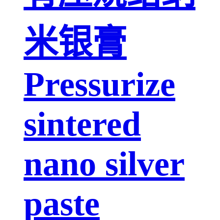
米银膏
Pressurize
sintered
nano silver
paste