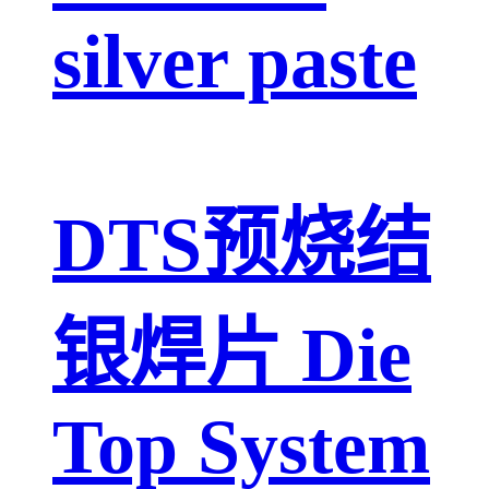
silver paste
DTS预烧结
银焊片 Die
Top System