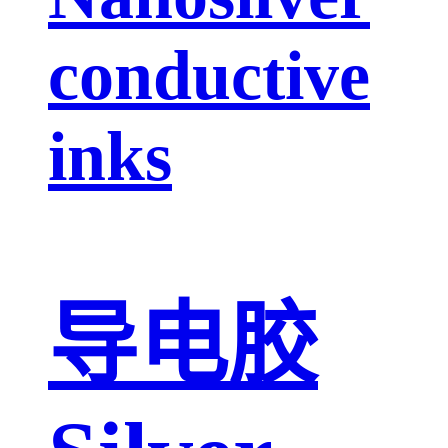
conductive
inks
导电胶