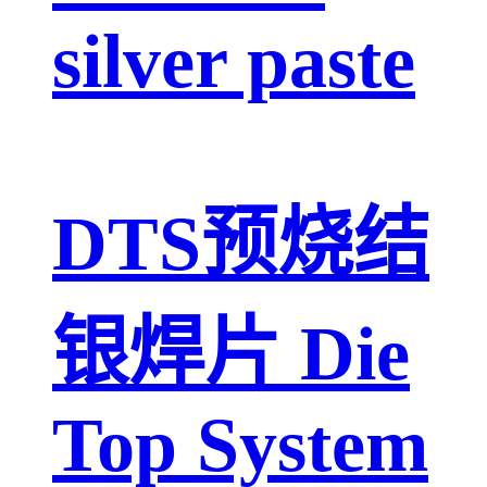
silver paste
DTS预烧结
银焊片 Die
Top System