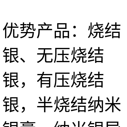
优势产品：烧结
银、无压烧结
Nano
烧结型银膜 Nano Sintering AG Film
sintered
导电胶
银，有压烧结
silver paste
Silver
无压烧结银膏|银胶 Pressureless Sintered silver Paste
低温导电银
conductive
浆 Low
银，半烧结纳米
特种胶粘剂
有压烧结纳米银膏Pressurize sintered nano silver paste
adhesive
temperature
Special
纳米银浆 Nano silver paste
conductive
adhesive