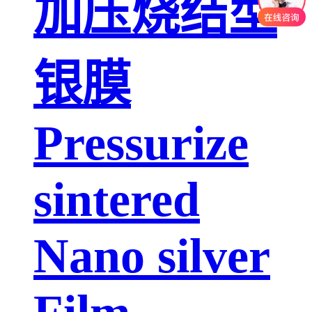
加压烧结型
银膜
Pressurize
sintered
Nano silver
Film