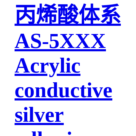
丙烯酸体系
AS-5XXX
Acrylic
conductive
silver