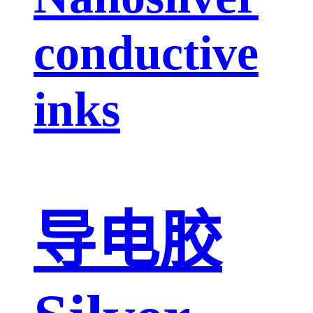
conductive
inks
导电胶