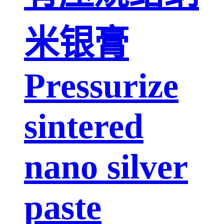
米银膏
Pressurize
sintered
nano silver
paste