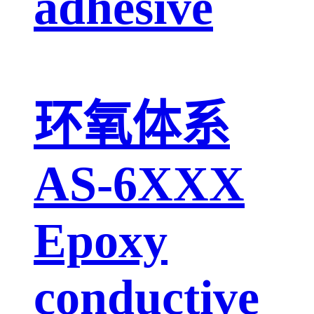
adhesive
环氧体系
AS-6XXX
Epoxy
conductive