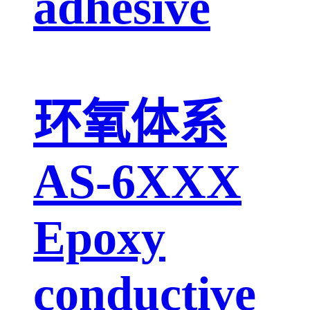
adhesive
环氧体系
AS-6XXX
Epoxy
conductive