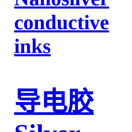
conductive
inks
导电胶