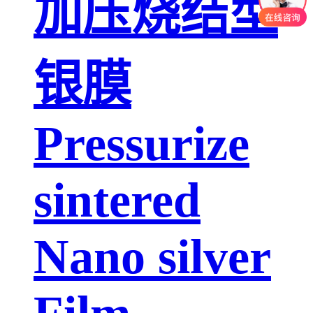
加压烧结型
银膜
Pressurize
sintered
Nano silver
Film