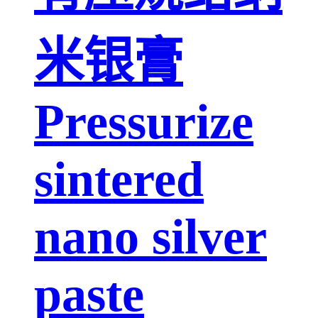
米银膏
Pressurize
sintered
nano silver
paste