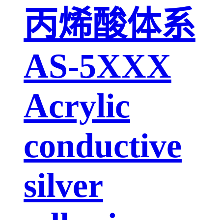
丙烯酸体系
AS-5XXX
Acrylic
conductive
silver