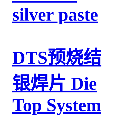
silver paste
DTS预烧结
银焊片 Die
Top System