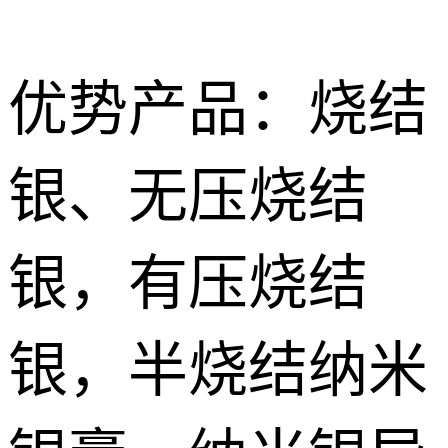
优势产品：烧结
银、无压烧结
Nano
烧结型银膜 Nano Sintering AG Film
sintered
导电胶
银，有压烧结
silver paste
Silver
无压烧结银膏|银胶 Pressureless Sintered silver Paste
低温导电银
conductive
浆 Low
银，半烧结纳米
特种胶粘剂
有压烧结纳米银膏Pressurize sintered nano silver paste
adhesive
temperature
Special
纳米银浆 Nano silver paste
conductive
adhesive