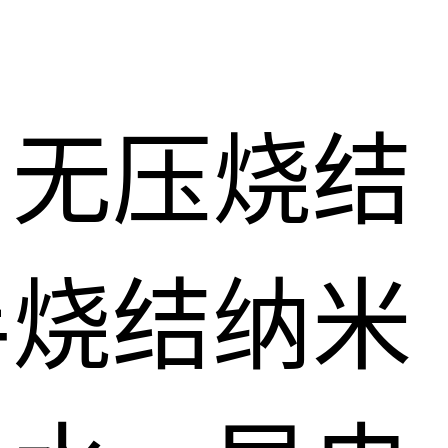
、无压烧结
半烧结纳米