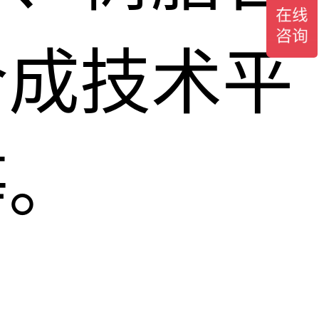
合成技术平
等。