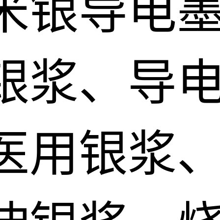
米银导电
银浆、导电
医用银浆