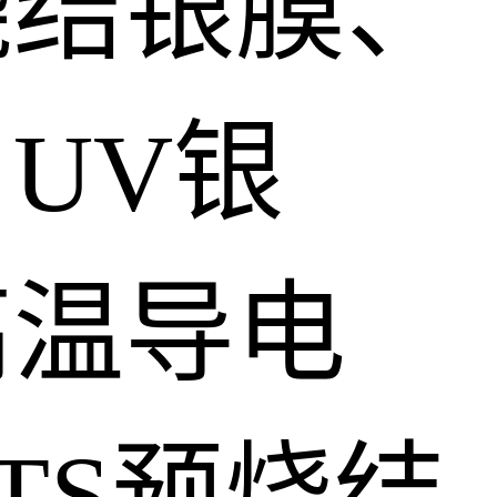
烧结银膜、
UV银
高温导电
TS预烧结