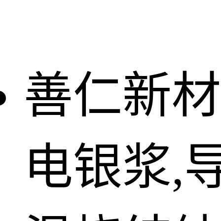
善仁新材
电银浆,