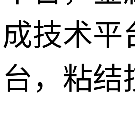
成技术平
台，粘结