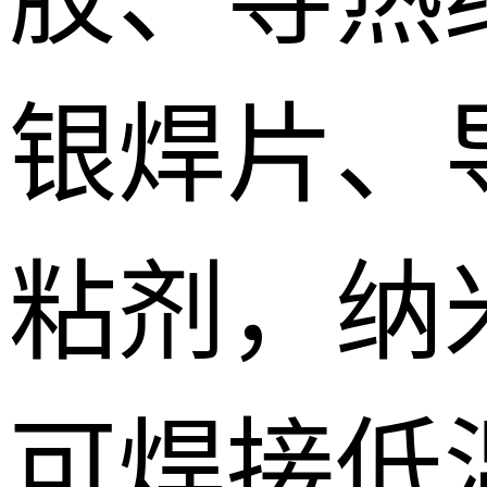
银焊片、
粘剂，纳
可焊接低