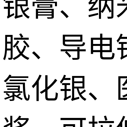
银膏、纳
胶、导电
氯化银、