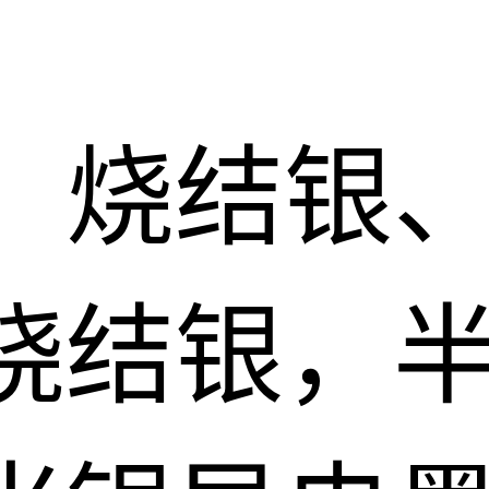
：烧结银
烧结银，