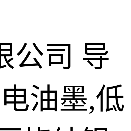
限公司
导
导电油墨,低