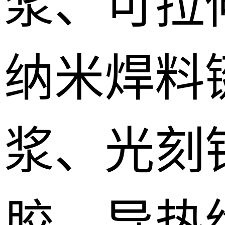
浆、可拉
纳米焊料
浆、光刻
胶、导热