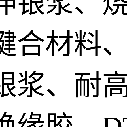
伸银浆、
键合材料、
银浆、耐
绝缘胶、D