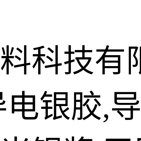
料科技有
导电银胶,