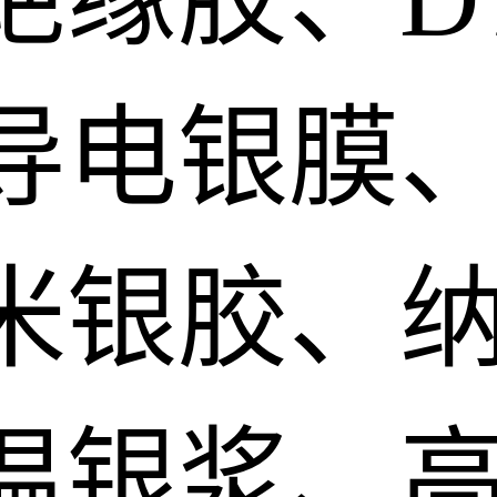
导电银膜
米银胶、
温银浆、