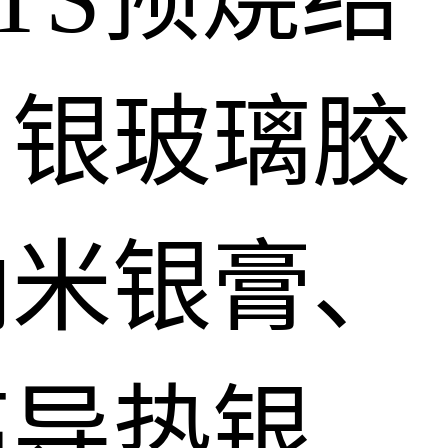
、银玻璃胶
纳米银膏、
高导热银