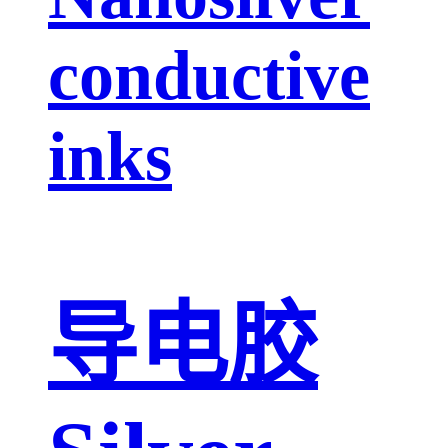
conductive
inks
导电胶