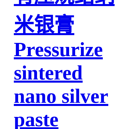
米银膏
Pressurize
sintered
nano silver
paste