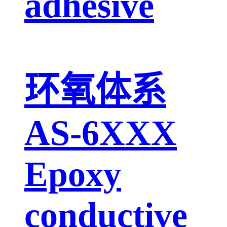
adhesive
环氧体系
AS-6XXX
Epoxy
conductive