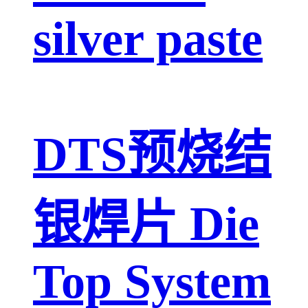
silver paste
DTS预烧结
银焊片 Die
Top System