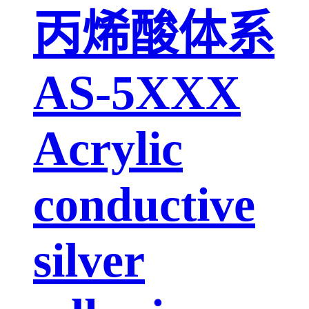
丙烯酸体系
AS-5XXX
Acrylic
conductive
silver