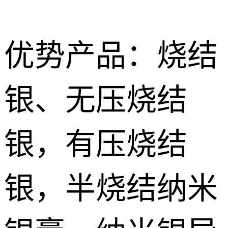
优势产品：烧结
银、无压烧结
Nano
烧结型银膜 Nano Sintering AG Film
sintered
导电胶
银，有压烧结
silver paste
Silver
无压烧结银膏|银胶 Pressureless Sintered silver Paste
低温导电银
conductive
浆 Low
银，半烧结纳米
特种胶粘剂
有压烧结纳米银膏Pressurize sintered nano silver paste
adhesive
temperature
Special
纳米银浆 Nano silver paste
conductive
adhesive