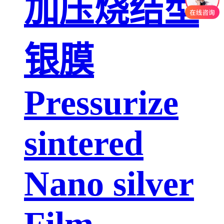
加压烧结型
银膜
Pressurize
sintered
Nano silver
Film